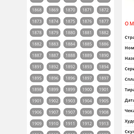
1868
1869
1870
1871
1872
1873
1874
1875
1876
1877
О М
1878
1879
1880
1881
1882
Стр
1882
1883
1884
1885
1886
Ном
1887
1887
1888
1889
1890
Наз
1891
1892
1892
1893
1894
Сер
1895
1896
1896
1897
1897
Спл
1898
1899
1899
1900
1901
Тир
Дат
1901
1902
1903
1904
1905
Чек
1906
1907
1907
1908
1908
Худ
1909
1910
1911
1912
1913
Ску