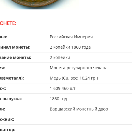
ОНЕТЕ:
ана:
Российская Империя
инал монеты:
2 копейки 1860 года
вание монеты:
2 копейки
ия:
Монета регулярного чекана
ав(металл):
Медь (Cu, вес: 10,24 гр.)
аж:
1 609 460 шт.
а выпуска:
1860 год
ан:
Варшавский монетный двор
ожник:
льптор: