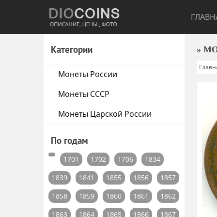
ГЛАВН
Категории
» М
Главн
Монеты России
Монеты СССР
Монеты Царской России
По годам
1701
1702
1706
1834
1839
1841
1855
1856
1857
1858
1859
1860
1861
1862
1863
1864
1865
1866
1867