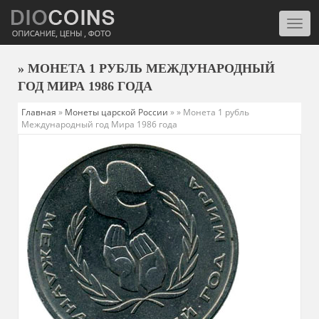
Моби
нави
» МОНЕТА 1 РУБЛЬ МЕЖДУНАРОДНЫЙ
ГОД МИРА 1986 ГОДА
Главная
»
Монеты царской России
»
» Монета 1 рубль
Международный год Мира 1986 года