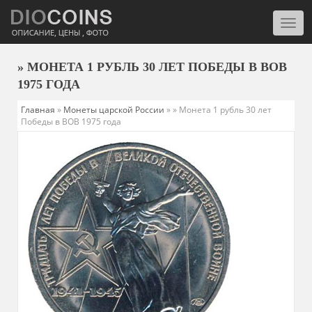
Моби
нави
» МОНЕТА 1 РУБЛЬ 30 ЛЕТ ПОБЕДЫ В ВОВ
1975 ГОДА
Главная
»
Монеты царской России
»
» Монета 1 рубль 30 лет
Победы в ВОВ 1975 года