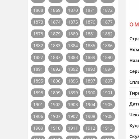
1868
1869
1870
1871
1872
1873
1874
1875
1876
1877
О М
1878
1879
1880
1881
1882
Стр
1882
1883
1884
1885
1886
Ном
1887
1887
1888
1889
1890
Наз
1891
1892
1892
1893
1894
Сер
1895
1896
1896
1897
1897
Спл
1898
1899
1899
1900
1901
Тир
Дат
1901
1902
1903
1904
1905
Чек
1906
1907
1907
1908
1908
Худ
1909
1910
1911
1912
1913
Ску