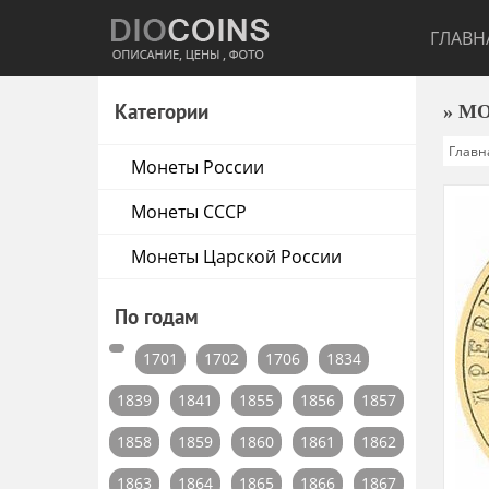
ГЛАВН
Категории
» М
Главн
Монеты России
Монеты СССР
Монеты Царской России
По годам
1701
1702
1706
1834
1839
1841
1855
1856
1857
1858
1859
1860
1861
1862
1863
1864
1865
1866
1867