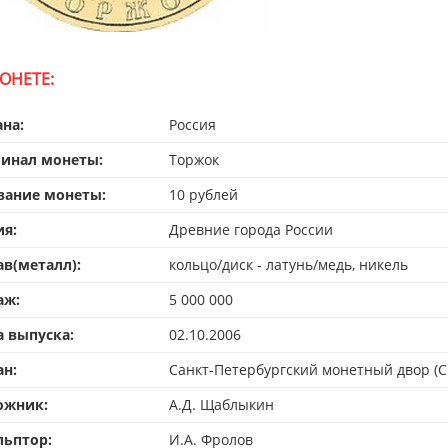
ОНЕТЕ:
ана:
Россия
инал монеты:
Торжок
вание монеты:
10 рублей
ия:
Древние города России
ав(металл):
кольцо/диск - латунь/медь, никель
аж:
5 000 000
а выпуска:
02.10.2006
ан:
Санкт-Петербургский монетный двор (
ожник:
А.Д. Щаблыкин
льптор:
И.А. Фролов